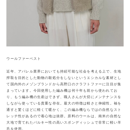
ウールファーベスト
近年、アパレル業界においても持続可能な社会を考える上で、生地
搾取を目的とした動物の殺処分をしないというエシカルな素材とし
て国内外のメゾンブランドから高野口のクラフトファーに注目が集
まっています。今回使用した編み機は何十年も前から使われてお
り、もう編み機の生産はできず、職人さんが大切にメンテナンスを
しながら使っている貴重な存在。最大の特徴は軽さと伸縮性。袖を
通すと驚くほどに軽くて暖かく、この編み機ならではの自然なスト
レッチ性があるので着心地は抜群。原料のウールは、南米の自然な
大地で育てれたバルキー性の高いスポンディッシュで非常に軽い羊
毛を使用。