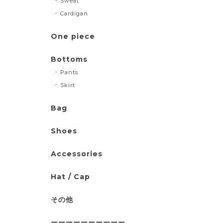
Sweat
Cardigan
One piece
Bottoms
Pants
Skirt
Bag
Shoes
Accessories
Hat / Cap
その他
ーーーーーーーーーー