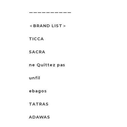
ーーーーーーーーーー
＜BRAND LIST＞
TICCA
SACRA
ne Quittez pas
unfil
ebagos
TATRAS
ADAWAS