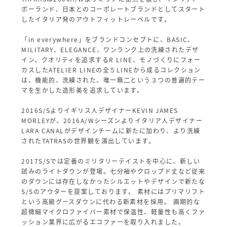
ポーランド、日本とのコーポレートブランドとしてスタート
したイタリア発のアウトフィットレーベルです。
「in everywhere」をブランドコンセプトに、BASIC、
MILITARY、ELEGANCE、ワンランク上の洗練されたデザ
イン、クオリティを追求するR LINE、モノづくりにフォー
カスしたATELIER LINEの全５LINEから成るコレクション
は、機能的、洗練された、唯一無二という３つの普遍的テー
マを生かした造形美を追求しています。
2016S/Sよりイギリス人デザイナーKEVIN JAMES
MORLEYが、2016A/Wシーズンよりイタリア人デザイナー
LARA CANALがデザインチームに新たに加わり、より洗練
されたTATRASの世界観を演出しています。
2017S/Sでは定番のミリタリーテイストを中心に、新しい
試みのライトダウンが登場。七分袖やクロップド丈など従来
のダウンには存在しなかったシルエットやデザインで新たな
S/Sのアウターを提案しております。 素材にはプリマリフト
という高級グースダウンに代わる新素材を採用。 画期的な
超微細マイクロファイバー素材で保温性、軽量性も高くファ
ッション業界に広がるエコファーを取り入れました。