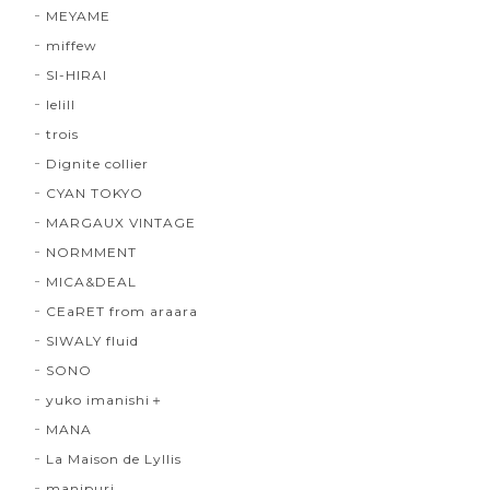
MEYAME
miffew
SI-HIRAI
lelill
trois
Dignite collier
CYAN TOKYO
MARGAUX VINTAGE
NORMMENT
MICA&DEAL
CEaRET from araara
SIWALY fluid
SONO
yuko imanishi＋
MANA
La Maison de Lyllis
manipuri