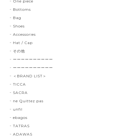
One piece
Bottoms
Bag
Shoes
Accessories
Hat / Cap
その他
ーーーーーーーーーー
ーーーーーーーーーー
＜BRAND LIST＞
TICCA
SACRA
ne Quittez pas
unfil
ebagos
TATRAS
ADAWAS