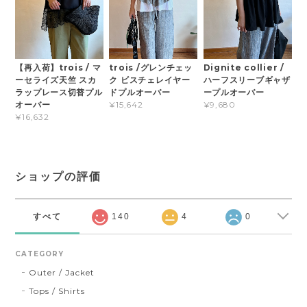
【再入荷】trois / マ
trois /グレンチェッ
Dignite collier /
ーセライズ天竺 スカ
ク ビスチェレイヤー
ハーフスリーブギャザ
ラップレース切替プル
ドプルオーバー
ープルオーバー
オーバー
¥15,642
¥9,680
¥16,632
ショップの評価
すべて
140
4
0
CATEGORY
Outer / Jacket
Tops / Shirts