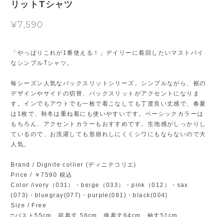
リットTシャツ
¥7,590
「やっぱりこれが1番使える！」デイリーに着回したいマストバイ
なシンプルTシャツ。
毎シーズン人気なバックスリットシリーズ。シンプルながら、裾の
デザインやサイドの切替、バックスリットがアクセントになりま
す。インでもアウトでも一枚で着こなしても丁度良い丈感で、春夏
は1枚で、秋冬は重ね着にも使いやすいです。ベーシックカラーは
もちろん、アクセントカラーもおすすめです。生地感がしっかりし
ているので、お洗濯しても形崩れしにくくシワにもならないので大
人気。
Brand / Dignite collier (ディニテコリエ)
Price / ￥7590 税込
Color /ivory（031）・beige（033）・pink（012）・sax
(073)・bluegray(077)・purple(081)・black(004)
Size / Free
□バスト55cm 前着丈 56cm 後着丈64cm 袖丈51cm