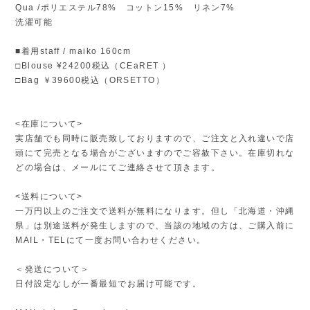
Qua /ポリエステル78% コットン15% リネン7%
洗濯可能
■着用staff / maiko 160cm
□Blouse ¥24200税込（CEaRET ）
□Bag ￥39600税込（ORSETTO）
<在庫について>
実店舗でも同時に販売致しておりますので、ご注文と入れ違いで店
頭にて完売となる場合がございますのでご容赦下さい。在庫切れな
どの場合は、メールにてご連絡させて頂きます。
<送料について>
一万円以上のご注文で送料が無料になります。但し「北海道・沖縄
県」は別途送料が発生しますので、当該の地域の方は、ご購入前に
MAIL・TELにて一度お問い合わせください。
＜発送について＞
日付設定なしが一番最短でお届け可能です。