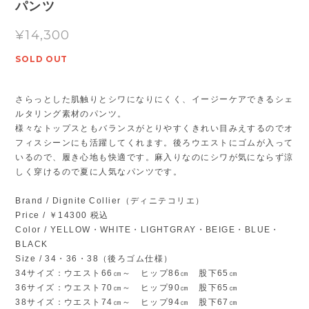
パンツ
¥14,300
SOLD OUT
さらっとした肌触りとシワになりにくく、イージーケアできるシェ
ルタリング素材のパンツ。
様々なトップスともバランスがとりやすくきれい目みえするのでオ
フィスシーンにも活躍してくれます。後ろウエストにゴムが入って
いるので、履き心地も快適です。麻入りなのにシワが気にならず涼
しく穿けるので夏に人気なパンツです。
Brand / Dignite Collier（ディニテコリエ）
Price / ￥14300 税込
Color / YELLOW・WHITE・LIGHTGRAY・BEIGE・BLUE・
BLACK
Size / 34・36・38（後ろゴム仕様）
34サイズ：ウエスト66㎝～ ヒップ86㎝ 股下65㎝
36サイズ：ウエスト70㎝～ ヒップ90㎝ 股下65㎝
38サイズ：ウエスト74㎝～ ヒップ94㎝ 股下67㎝