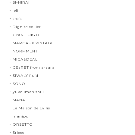
SI-HIRAI
lelill
trois
Dignite collier
CYAN TOKYO
MARGAUX VINTAGE
NORMMENT
MICA&DEAL
CEaRET from araara
SIWALY fluid
SONO
yuko imanishi＋
MANA
La Maison de Lyllis
manipuri
ORSETTO
Srieee