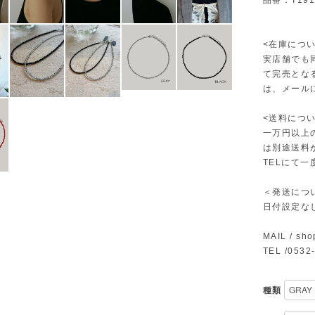
品番：T191
<在庫につい
実店舗でも
て完売とな
は、メール
<送料につい
一万円以上
は別途送料
TELにて
＜発送につ
日付設定な
MAIL /
sho
TEL /0532
種類