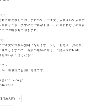
1-374
て>
同時に販売致しておりますので、ご注文と入れ違いで店頭に
る場合がございますのでご容赦下さい。在庫切れなどの場合
にてご連絡させて頂きます。
て>
のご注文で送料が無料になります。但し「北海道・沖縄県」
が発生しますので、当該の地域の方は、ご購入前にMAIL・
一度お問い合わせください。
いて＞
しが一番最短でお届け可能です。
p@anouk.co.jp
-56-1283