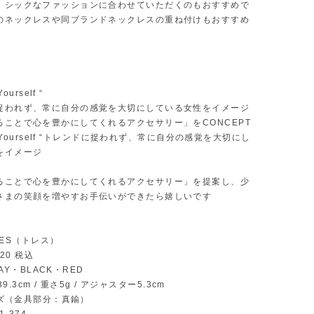
、シックなファッションに合わせていただくのもおすすめで
のネックレスや同ブランドネックレスの重ね付けもおすすめ
Yourself “
捉われず、常に自分の感覚を大切にしている女性をイメージ
ることで心を豊かにしてくれるアクセサリー」をCONCEPT
se Yourself “トレンドに捉われず、常に自分の感覚を大切にし
をイメージ
ることで心を豊かにしてくれるアクセサリー」を提案し、少
さまの笑顔を増やすお手伝いができたら嬉しいです
 TRES（トレス）
7920 税込
GRAY・BLACK・RED
長39.3cm / 重さ5g / アジャスター5.3cm
ビーズ（金具部分：真鍮）