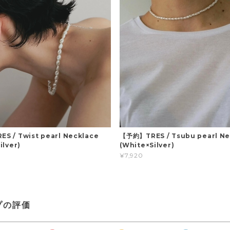
S / Twist pearl Necklace
【予約】TRES / Tsubu pearl Ne
ilver)
(White×Silver)
¥7,920
プの評価