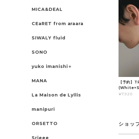
MICA&DEAL
CEaRET from araara
SIWALY fluid
SONO
yuko imanishi＋
MANA
【予約】TRE
(White×S
¥7,920
La Maison de Lyllis
manipuri
ORSETTO
ショッ
Srieee