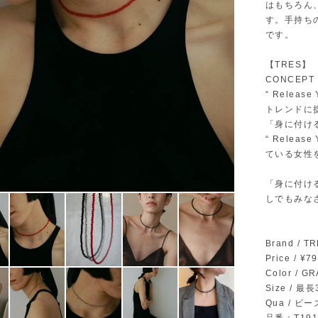
はもちろん
す。手持ち
です。
【TRES】
CONCEPT
“ Release 
トレンドに
「身に付け
“ Relea
ている女性
「身に付け
しでもみな
Brand /
Price / ¥
Color / 
Size / 最
Qua / 