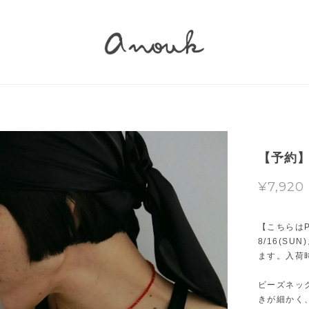
【予約】T
¥7,920
【こちらは
8/16(S
ます。入荷
ビーズネッ
きが細かく