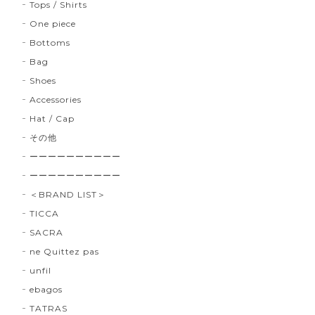
Tops / Shirts
One piece
Bottoms
Bag
Shoes
Accessories
Hat / Cap
その他
ーーーーーーーーーー
ーーーーーーーーーー
＜BRAND LIST＞
TICCA
SACRA
ne Quittez pas
unfil
ebagos
TATRAS