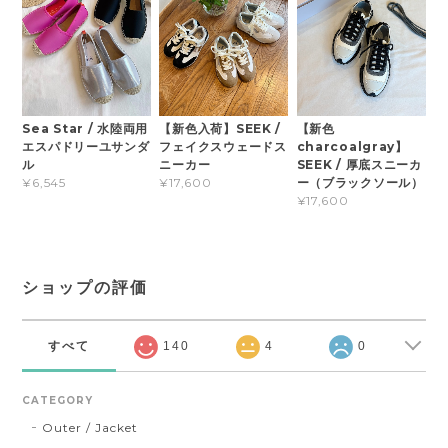
【新色入荷】SEEK /
【新色
Sea Star / 水陸両用
フェイクスウェードス
charcoalgray】
エスパドリーユサンダ
ニーカー
SEEK / 厚底スニーカ
ル
ー（ブラックソール）
¥17,600
¥6,545
¥17,600
ショップの評価
すべて
140
4
0
CATEGORY
Outer / Jacket