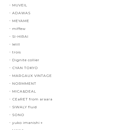
MUVEIL
ADAWAS
MEYAME
miffew
SI-HIRAI
lelill
trois
Dignite collier
CYAN TOKYO
MARGAUX VINTAGE
NORMMENT
MICA&DEAL
CEaRET from araara
SIWALY fluid
SONO
yuko imanishi＋