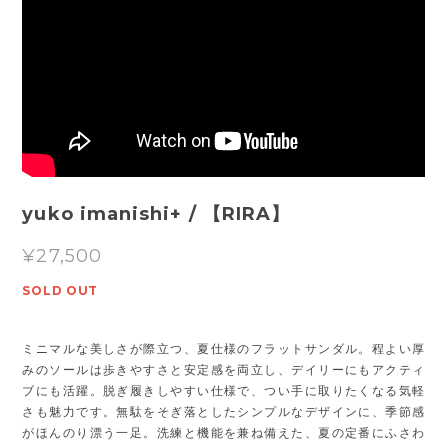
yuko imanishi+ / 【RIRA】
¥27,500
SOLD OUT
ミニマルな美しさが際立つ、夏仕様のフラットサンダル。程よい厚
みのソールは歩きやすさと安定感を両立し、デイリーにもアクティ
ブにも活躍。脱ぎ履きしやすい仕様で、つい手に取りたくなる気軽
さも魅力です。無駄をそぎ落としたシンプルなデザインに、季節感
がほんのり漂う一足。洗練と機能を兼ね備えた、夏の定番にふさわ