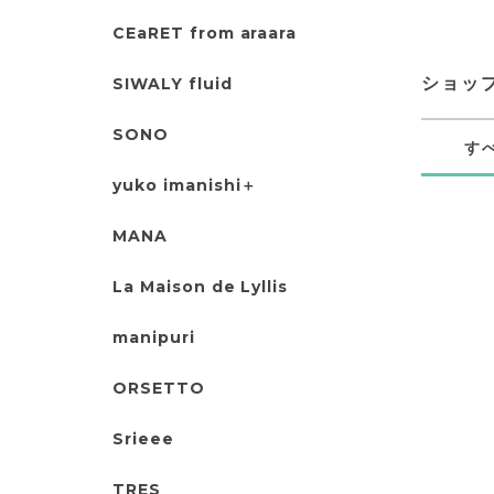
CEaRET from araara
SIWALY fluid
ショッ
SONO
す
yuko imanishi＋
MANA
La Maison de Lyllis
manipuri
ORSETTO
Srieee
TRES