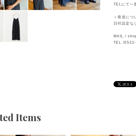
TELにて
＜発送につ
日付設定な
MAIL /
sho
TEL /0532
ted Items