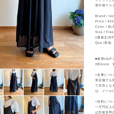
クトップと
背中側でス
Brand / 
Price / ¥
Color / B
Size / Free
□着着丈(NP
Qua /表
■着用staff 
□Blouse
<在庫につい
実店舗でも
て完売とな
は、メール
<送料につい
一万円以上
は別途送料