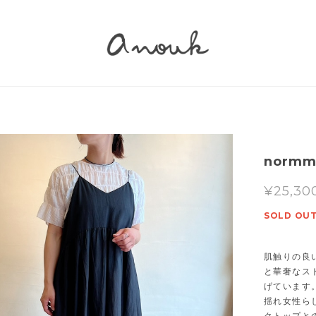
norm
¥25,30
SOLD OU
肌触りの良
と華奢なス
げています
揺れ女性ら