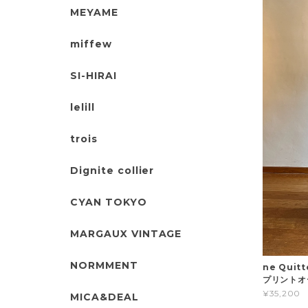
MEYAME
miffew
SI-HIRAI
lelill
trois
Dignite collier
CYAN TOKYO
MARGAUX VINTAGE
NORMMENT
ne Qui
プリントオ
¥35,200
MICA&DEAL