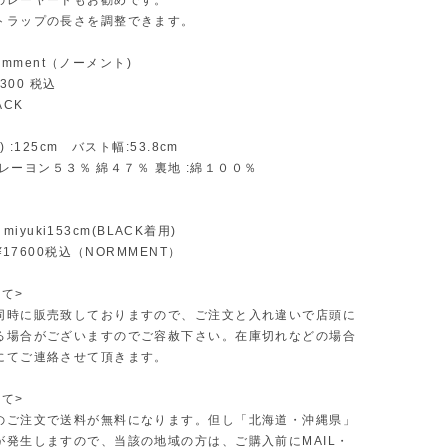
のレーヤードもお勧めです。
トラップの長さを調整できます。
normment（ノーメント)
25300 税込
LACK
) :125cm バスト幅:53.8cm
地: レーヨン５３％ 綿４７％ 裏地 :綿１００％
/ miyuki153cm(BLACK着用)
 ¥17600税込（NORMMENT）
て>
同時に販売致しておりますので、ご注文と入れ違いで店頭に
る場合がございますのでご容赦下さい。在庫切れなどの場合
にてご連絡させて頂きます。
て>
のご注文で送料が無料になります。但し「北海道・沖縄県」
が発生しますので、当該の地域の方は、ご購入前にMAIL・