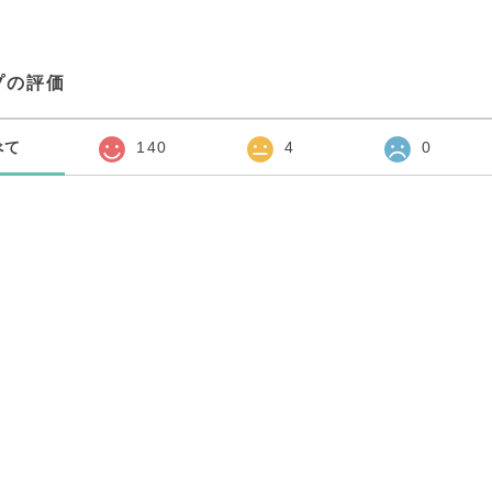
プの評価
べて
140
4
0