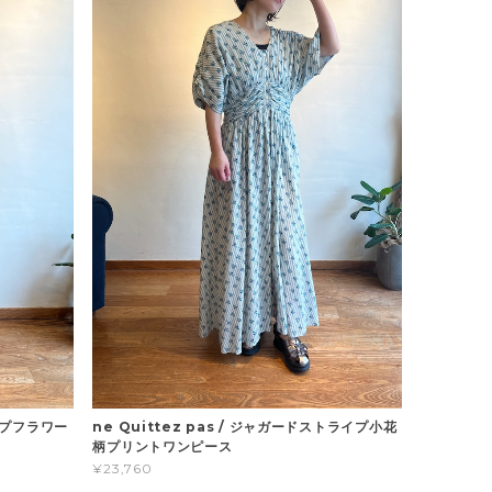
ne Quittez pas / ジャガードストライプ小花
ライプフラワー
柄プリントワンピース
¥23,760