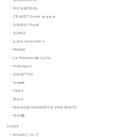
MICA&DEAL
CEaRET from araara
SIWALY fluid
SONO
yuko imanishi＋
MANA
La Maison de Lyllis
manipuri
ORSETTO
Srieee
TRES
Story.
MAISON MAVERICK PRESENTS
その他
GUIDE
anoukについて