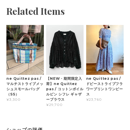
Related Items
ne Quittez pas /
【NEW・期間限定入
ne Quittez pas /
マルチストライプメッ
荷】ne Quittez
ドビーストライプフラ
シュスモールバッグ
pas / コットンボイル
ワープリントワンピー
（SS）
ルピン シフレ ギャザ
ス
ーブラウス
¥3,300
¥23,760
¥29,700
ショップの評価