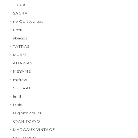
TICCA
SACRA
ne Quittez pas
unfil
ebagos
TATRAS
MUVEIL
ADAWAS
MEYAME
miffew
SI-HIRAI
lelill
trois
Dignite collier
CYAN TOKYO
MARGAUX VINTAGE
NORMMENT