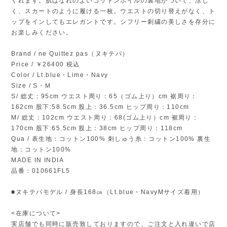
くれます。肌ばなれのよいコットンボイルの裏地がついて、涼し
く、スカートのように履ける一枚。ウエストの切り替えがなく、ト
ップをインしてもエレガントです。シフリー刺繍の美しさを存分に
お楽しみください。
Brand / ne Quittez pas（ヌキテパ）
Price / ￥26400 税込
Color / Lt.blue・Lime・Navy
Size / S・Ｍ
S/ 総丈：95cm ウエスト周り：65（ゴム上り）cm 裾周り：
162cm 股下:58.5cm 股上：36.5cm ヒップ周り：110cm
M/ 総丈：102cm ウエスト周り：68(ゴム上り）cm 裾周り：
170cm 股下:65.5cm 股上：38cm ヒップ周り：118cm
Qua / 表生地：コットン100% 刺しゅう糸：コットン100% 裏生
地：コットン100%
MADE IN INDIA
品番：010661FL5
■ヌキテパモデル / 身長168㎝（Lt.blue・NavyMサイズ着用）
<在庫について>
実店舗でも同時に販売致しておりますので、ご注文と入れ違いで店