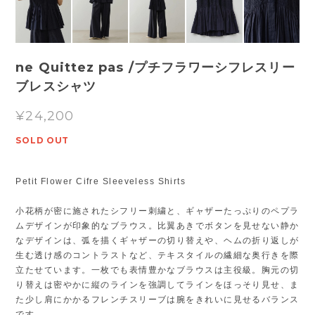
ne Quittez pas /プチフラワーシフレスリー
ブレスシャツ
¥24,200
SOLD OUT
Petit Flower Cifre Sleeveless Shirts
小花柄が密に施されたシフリー刺繍と、ギャザーたっぷりのペプラ
ムデザインが印象的なブラウス。比翼あきでボタンを見せない静か
なデザインは、弧を描くギャザーの切り替えや、ヘムの折り返しが
生む透け感のコントラストなど、テキスタイルの繊細な奥行きを際
立たせています。一枚でも表情豊かなブラウスは主役級。胸元の切
り替えは密やかに縦のラインを強調してラインをほっそり見せ、ま
た少し肩にかかるフレンチスリーブは腕をきれいに見せるバランス
です。