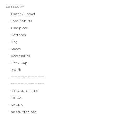
CATEGORY
Outer / Jacket
Tops / Shirts
One piece
Bottoms
Bag
Shoes
Accessories
Hat / Cap
その他
ーーーーーーーーーー
ーーーーーーーーーー
＜BRAND LIST＞
TICCA
SACRA
ne Quittez pas