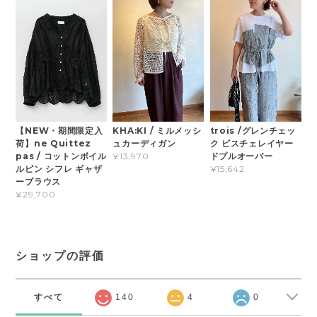
【NEW・期間限定入
KHA:KI / ミルメッシ
trois /グレンチェッ
荷】ne Quittez
ュカーディガン
ク ビスチェレイヤー
pas / コットンボイル
ドプルオーバー
¥13,970
ルピン シフレ ギャザ
¥15,642
ーブラウス
¥29,700
ショップの評価
すべて
140
4
0