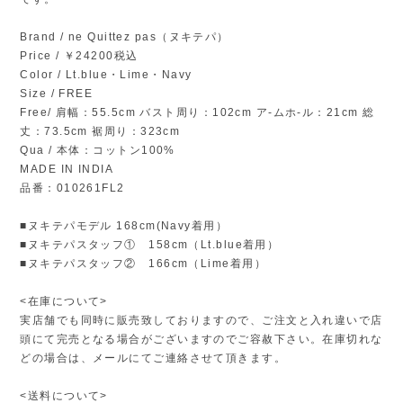
Brand / ne Quittez pas（ヌキテパ）
Price / ￥24200税込
Color / Lt.blue・Lime・Navy
Size / FREE
Free/ 肩幅：55.5cm バスト周り：102cm ア-ムホ-ル：21cm 総
丈：73.5cm 裾周り：323cm
Qua / 本体：コットン100%
MADE IN INDIA
品番：010261FL2
■ヌキテパモデル 168cm(Navy着用）
■ヌキテパスタッフ① 158cm（Lt.blue着用）
■ヌキテパスタッフ② 166cm（Lime着用）
<在庫について>
実店舗でも同時に販売致しておりますので、ご注文と入れ違いで店
頭にて完売となる場合がございますのでご容赦下さい。在庫切れな
どの場合は、メールにてご連絡させて頂きます。
<送料について>