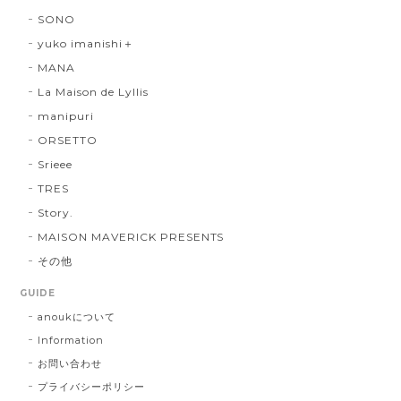
SONO
yuko imanishi＋
MANA
La Maison de Lyllis
manipuri
ORSETTO
Srieee
TRES
Story.
MAISON MAVERICK PRESENTS
その他
GUIDE
anoukについて
Information
お問い合わせ
プライバシーポリシー