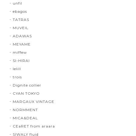
unfil
ebagos
TATRAS
MUVEIL
ADAWAS
MEYAME
miffew
SI-HIRAI
lelill
trois
Dignite collier
CYAN TOKYO
MARGAUX VINTAGE
NORMMENT
MICA&DEAL
CEaRET from araara
SIWALY fluid