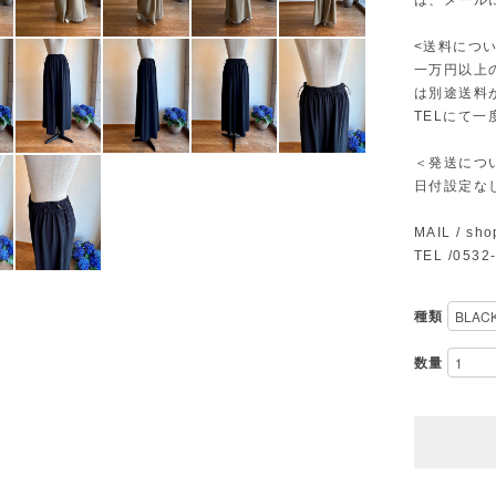
は、メール
<送料につい
一万円以上
は別途送料
TELにて
＜発送につ
日付設定な
MAIL /
sho
TEL /0532
種類
数量