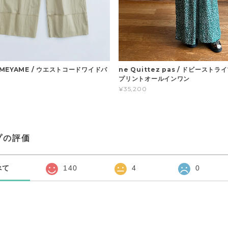
MEYAME / ウエストコードワイドパ
ne Quittez pas / ドビースト
プリントオールインワン
¥35,200
プの評価
べて
140
4
0