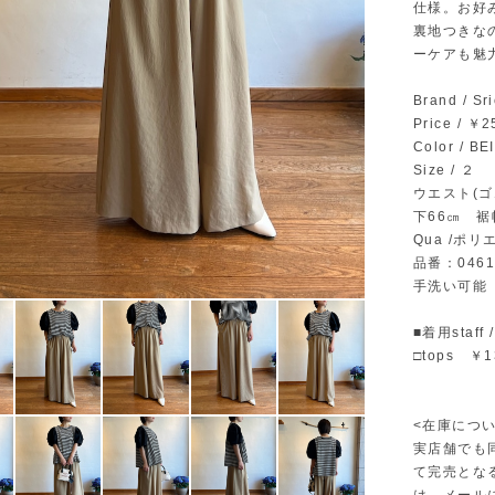
仕様。お好
裏地つきな
ーケアも魅
Brand / S
Price / ￥
Color / B
Size / ２
ウエスト(ゴ
下66㎝ 裾
Qua /ポリ
品番：0461
手洗い可能
■着用staff 
□tops ￥
<在庫につい
実店舗でも
て完売とな