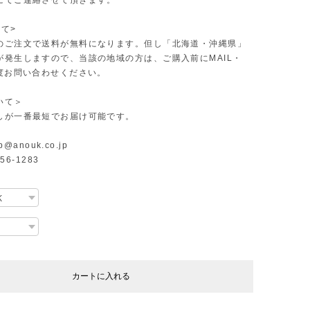
にてご連絡させて頂きます。
て>
のご注文で送料が無料になります。但し「北海道・沖縄県」
が発生しますので、当該の地域の方は、ご購入前にMAIL・
一度お問い合わせください。
いて＞
しが一番最短でお届け可能です。
p@anouk.co.jp
-56-1283
カートに入れる