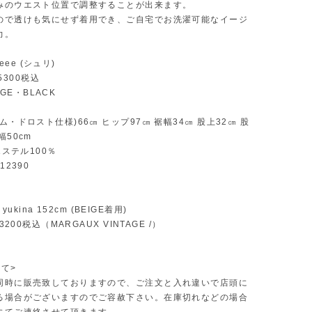
みのウエスト位置で調整することが出来ます。
ので透けも気にせず着用でき、ご自宅でお洗濯可能なイージ
力。
rieee (シュリ)
25300税込
EIGE・BLACK
ム・ドロスト仕様)66㎝ ヒップ97㎝ 裾幅34㎝ 股上32㎝ 股
幅50cm
エステル100％
12390
/ yukina 152cm (BEIGE着用)
13200税込（MARGAUX VINTAGE /）
て>
同時に販売致しておりますので、ご注文と入れ違いで店頭に
る場合がございますのでご容赦下さい。在庫切れなどの場合