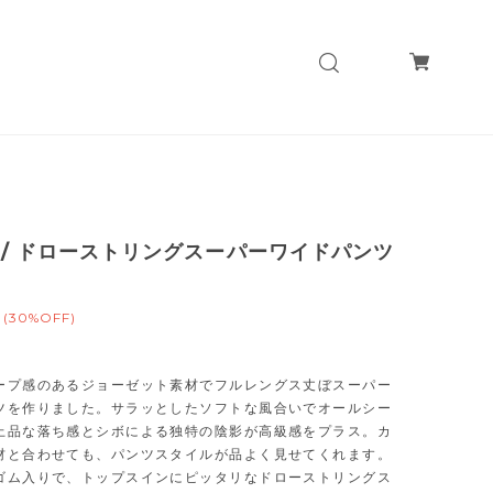
ee / ドローストリングスーパーワイドパンツ
(30%OFF)
ープ感のあるジョーゼット素材でフルレングス丈ぼスーパー
ツを作りました。サラッとしたソフトな風合いでオールシー
上品な落ち感とシボによる独特の陰影が高級感をプラス。カ
材と合わせても、パンツスタイルが品よく見せてくれます。
ゴム入りで、トップスインにピッタリなドローストリングス