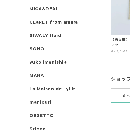
MICA&DEAL
CEaRET from araara
SIWALY fluid
【再入荷】
ンツ
SONO
¥29,700
yuko imanishi＋
MANA
ショッ
La Maison de Lyllis
す
manipuri
ORSETTO
Srieee