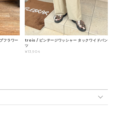
trois / ビンテージワッシャー タックワイドパン
ライプフラワー
ツ
¥13,904