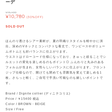
ーデ
¥15,400
¥10,780
(30%OFF)
SOLD OUT
ほんのり透けるシアー素材が、夏の羽織りスタイルを軽やかに演
出。深めのVネックとコンパクトな着丈で、ワンピースやボリュー
ムボトムとも好バランスに仕上がります。
ウエストはドローコード仕様になっており、きゅっと絞ることでシ
ルエットの変化を楽しめるのもポイント◎ ふんわりと丸みのある
フォルムが生まれ、女性らしいバランスに仕上がります。フロント
ジップ仕様なので、開けても閉めても雰囲気を変えて楽しめる1
枚。さらっと軽く、ご自宅で手洗い可能なのも嬉しいポイントで
す。
Brand / Dignite collier (ディニテコリエ)
Price / ￥15400 税込
Color / BROWN・BEIGE
Size / Free