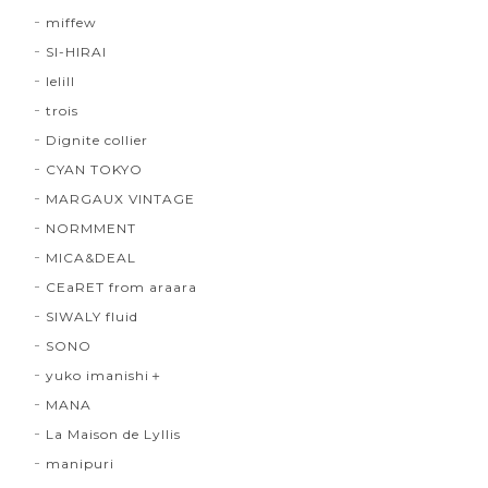
miffew
SI-HIRAI
lelill
trois
Dignite collier
CYAN TOKYO
MARGAUX VINTAGE
NORMMENT
MICA&DEAL
CEaRET from araara
SIWALY fluid
SONO
yuko imanishi＋
MANA
La Maison de Lyllis
manipuri