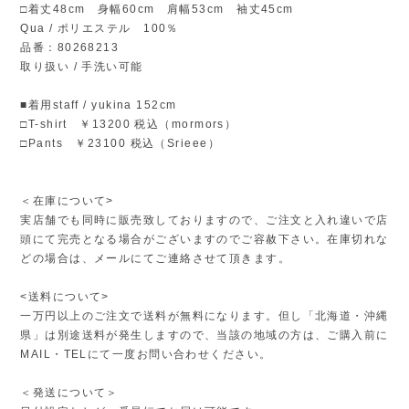
□着丈48cm 身幅60cm 肩幅53cm 袖丈45cm
Qua / ポリエステル 100％
品番：80268213
取り扱い / 手洗い可能
■着用staff / yukina 152cm
□T-shirt ￥13200 税込（mormors）
□Pants ￥23100 税込（Srieee）
＜在庫について>
実店舗でも同時に販売致しておりますので、ご注文と入れ違いで店
頭にて完売となる場合がございますのでご容赦下さい。在庫切れな
どの場合は、メールにてご連絡させて頂きます。
<送料について>
一万円以上のご注文で送料が無料になります。但し「北海道・沖縄
県」は別途送料が発生しますので、当該の地域の方は、ご購入前に
MAIL・TELにて一度お問い合わせください。
＜発送について＞