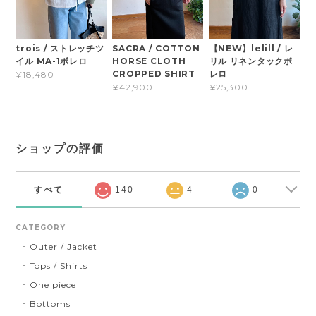
trois / ストレッチツ
SACRA / COTTON
【NEW】lelill / レ
イル MA-1ボレロ
HORSE CLOTH
リル リネンタックボ
CROPPED SHIRT
レロ
¥18,480
¥42,900
¥25,300
ショップの評価
すべて
140
4
0
CATEGORY
Outer / Jacket
Tops / Shirts
One piece
Bottoms