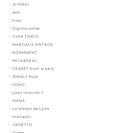
SI-HIRAI
lelill
trois
Dignite collier
CYAN TOKYO
MARGAUX VINTAGE
NORMMENT
MICA&DEAL
CEaRET from araara
SIWALY fluid
SONO
yuko imanishi＋
MANA
La Maison de Lyllis
manipuri
ORSETTO
Srieee