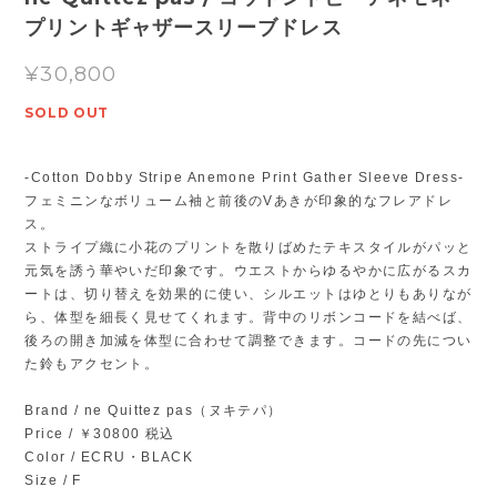
プリントギャザースリーブドレス
¥30,800
SOLD OUT
-Cotton Dobby Stripe Anemone Print Gather Sleeve Dress-
フェミニンなボリューム袖と前後のVあきが印象的なフレアドレ
ス。
ストライプ織に小花のプリントを散りばめたテキスタイルがパッと
元気を誘う華やいだ印象です。ウエストからゆるやかに広がるスカ
ートは、切り替えを効果的に使い、シルエットはゆとりもありなが
ら、体型を細長く見せてくれます。背中のリボンコードを結べば、
後ろの開き加減を体型に合わせて調整できます。コードの先につい
た鈴もアクセント。
Brand / ne Quittez pas（ヌキテパ）
Price / ￥30800 税込
Color / ECRU・BLACK
Size / F