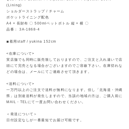
(Lining)
ショルダーストラップ / チャーム
ポケットライニング配色
A4 × 長財布 〇 500mlペットボトル 縦 × 横 〇
品番： 3A-1868-4
◾︎着用staff / yukina 152cm
<在庫について>
実店舗でも同時に販売致しておりますので、ご注文と入れ違いで店
頭にて完売となる場合がございますのでご容赦下さい。在庫切れな
どの場合は、メールにてご連絡させて頂きます。
<送料について>
一万円以上のご注文で送料が無料になります。但し「北海道・沖縄
県」は別途送料が発生しますので、当該の地域の方は、ご購入前に
MAIL・TELにて一度お問い合わせください。
＜発送について＞
日付設定なしが一番最短でお届け可能です。