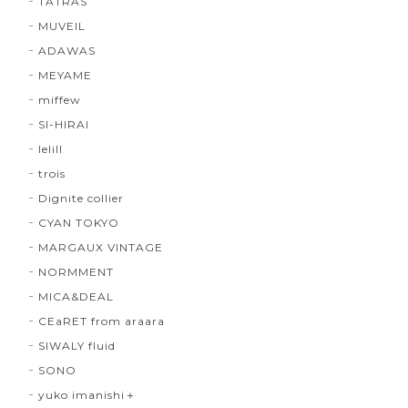
TATRAS
MUVEIL
ADAWAS
MEYAME
miffew
SI-HIRAI
lelill
trois
Dignite collier
CYAN TOKYO
MARGAUX VINTAGE
NORMMENT
MICA&DEAL
CEaRET from araara
SIWALY fluid
SONO
yuko imanishi＋