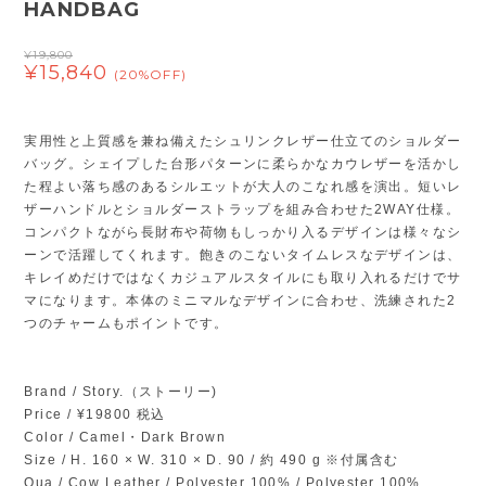
HANDBAG
¥19,800
¥15,840
(20%OFF)
実用性と上質感を兼ね備えたシュリンクレザー仕立てのショルダー
バッグ。シェイプした台形パターンに柔らかなカウレザーを活かし
た程よい落ち感のあるシルエットが大人のこなれ感を演出。短いレ
ザーハンドルとショルダーストラップを組み合わせた2WAY仕様。
コンパクトながら長財布や荷物もしっかり入るデザインは様々なシ
ーンで活躍してくれます。飽きのこないタイムレスなデザインは、
キレイめだけではなくカジュアルスタイルにも取り入れるだけでサ
マになります。本体のミニマルなデザインに合わせ、洗練された2
つのチャームもポイントです。
Brand / Story.（ストーリー)
Price / ¥19800 税込
Color / Camel・Dark Brown
Size / H. 160 × W. 310 × D. 90 / 約 490 g ※付属含む
Qua / Cow Leather / Polyester 100% / Polyester 100%