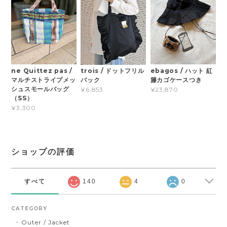
ne Quittez pas /
ebagos / ハット 紅
trois / ドットフリル
マルチストライプメッ
籐カゴケースつき
バック
シュスモールバッグ
¥23,870
¥6,853
（SS）
¥3,300
ショップの評価
すべて
140
4
0
CATEGORY
Outer / Jacket