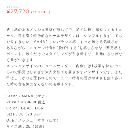
¥39,600
¥27,720
(30%OFF)
透け感のあるメッシュ素材が涼しげで、足元に抜け感をつくるミュ
ール。目を引く特徴的なヒールデザインは、シンプルすぎず、でも
やりすぎない、MANAらしいバランス感。すっと履ける気軽さが
ありながら、ミュール特有の“脱げやすさ”を感じさせない安定感も
ポイント。履くだけでスタイリングが引き締まり、足元にさりげな
く差がつきます。
メッシュデザインのミュールサンダル。内側には1枚革を挟んでい
るので肌見せしすぎず大人女性でも履きやすいデザインです。また
甲はしっかりと覆われるのでミュール特有の脱げやすさも無く歩い
た時の音も気にならないのもポイント。
Brand / MANA（マナ）
Price / ￥39600 税込
Color / GD/C・DBR
Size / 36（23.0㎝）
Qua / メッシュ 本革（山羊）
サイズ感：2E（普通）