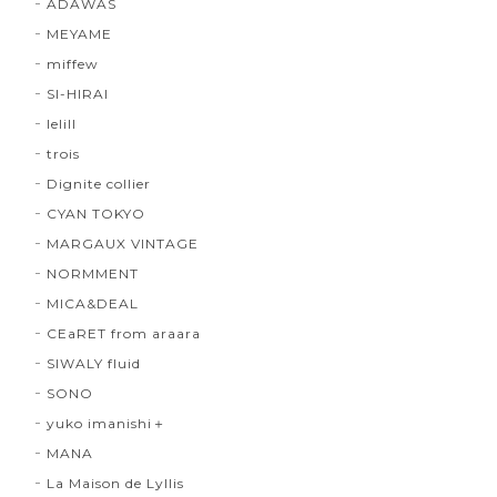
ADAWAS
MEYAME
miffew
SI-HIRAI
lelill
trois
Dignite collier
CYAN TOKYO
MARGAUX VINTAGE
NORMMENT
MICA&DEAL
CEaRET from araara
SIWALY fluid
SONO
yuko imanishi＋
MANA
La Maison de Lyllis