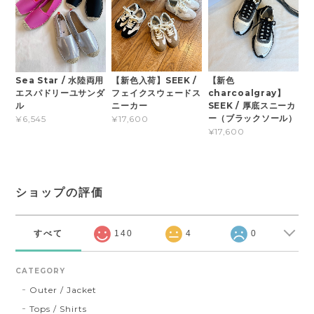
【新色入荷】SEEK /
【新色
Sea Star / 水陸両用
フェイクスウェードス
charcoalgray】
エスパドリーユサンダ
ニーカー
SEEK / 厚底スニーカ
ル
ー（ブラックソール）
¥17,600
¥6,545
¥17,600
ショップの評価
すべて
140
4
0
CATEGORY
Outer / Jacket
Tops / Shirts