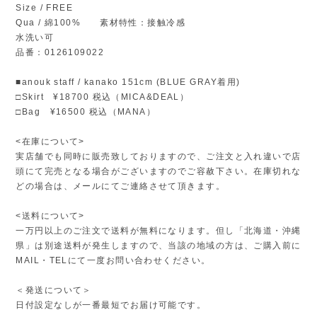
Size / FREE
Qua / 綿100% 素材特性：接触冷感
水洗い可
品番：0126109022
■anouk staff / kanako 151cm (BLUE GRAY着用)
□Skirt ¥18700 税込（MICA&DEAL）
□Bag ¥16500 税込（MANA）
<在庫について>
実店舗でも同時に販売致しておりますので、ご注文と入れ違いで店
頭にて完売となる場合がございますのでご容赦下さい。在庫切れな
どの場合は、メールにてご連絡させて頂きます。
<送料について>
一万円以上のご注文で送料が無料になります。但し「北海道・沖縄
県」は別途送料が発生しますので、当該の地域の方は、ご購入前に
MAIL・TELにて一度お問い合わせください。
＜発送について＞
日付設定なしが一番最短でお届け可能です。