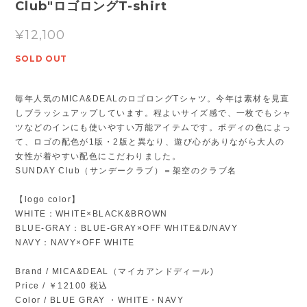
Club"ロゴロングT-shirt
¥12,100
SOLD OUT
毎年人気のMICA&DEALのロゴロングTシャツ。今年は素材を見直
しブラッシュアップしています。程よいサイズ感で、一枚でもシャ
ツなどのインにも使いやすい万能アイテムです。ボディの色によっ
て、ロゴの配色が1版・2版と異なり、遊び心がありながら大人の
女性が着やすい配色にこだわりました。
SUNDAY Club（サンデークラブ）＝架空のクラブ名
【logo color】
WHITE：WHITE×BLACK&BROWN
BLUE-GRAY：BLUE-GRAY×OFF WHITE&D/NAVY
NAVY：NAVY×OFF WHITE
Brand / MICA&DEAL（マイカアンドディール)
Price / ￥12100 税込
Color / BLUE GRAY ・WHITE・NAVY