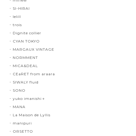
miffew
SI-HIRAI
lelill
trois
Dignite collier
CYAN TOKYO
MARGAUX VINTAGE
NORMMENT
MICA&DEAL
CEaRET from araara
SIWALY fluid
SONO
yuko imanishi＋
MANA
La Maison de Lyllis
manipuri
ORSETTO