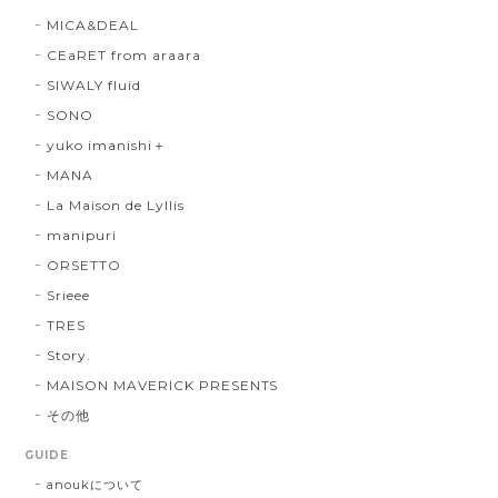
MICA&DEAL
CEaRET from araara
SIWALY fluid
SONO
yuko imanishi＋
MANA
La Maison de Lyllis
manipuri
ORSETTO
Srieee
TRES
Story.
MAISON MAVERICK PRESENTS
その他
GUIDE
anoukについて