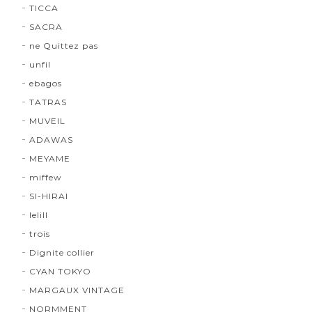
TICCA
SACRA
ne Quittez pas
unfil
ebagos
TATRAS
MUVEIL
ADAWAS
MEYAME
miffew
SI-HIRAI
lelill
trois
Dignite collier
CYAN TOKYO
MARGAUX VINTAGE
NORMMENT