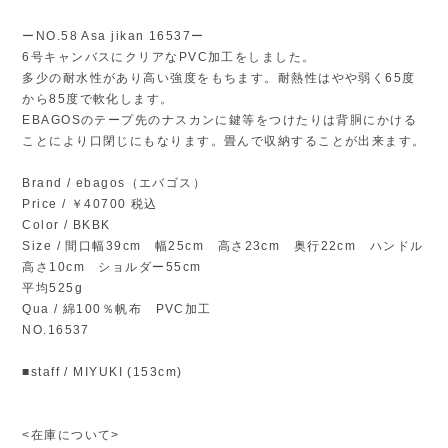
ーNO.58 Asa jikan 16537ー
6号キャンバスにクリアなPVC加工をしました。
多少の耐水性があり高い強度をもちます。耐熱性はやや弱く65度
から85度で軟化します。
EBAGOSのテープ先のナスカンに鍵等をつけたりは背胴にかける
ことにより口閉じにもなります。畳んで収納することが出来ます。
Brand / ebagos（エバゴス）
Price / ￥40700 税込
Color / BKBK
Size / 間口幅39cm 幅25cm 高さ23cm 奥行22cm ハンドル
高さ10cm ショルダー55cm
平均525g
Qua / 綿100％帆布 PVC加工
NO.16537
■staff / MIYUKI (153cm)
<在庫について>