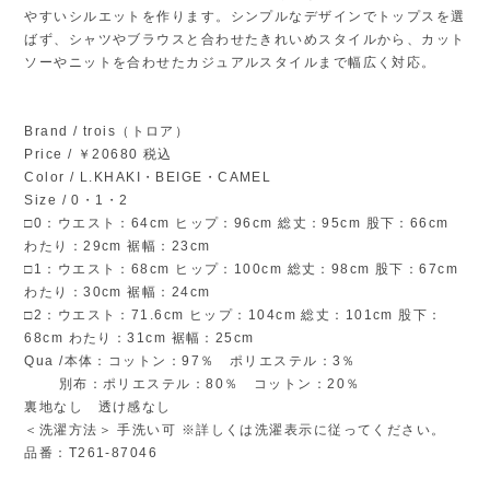
やすいシルエットを作ります。シンプルなデザインでトップスを選
ばず、シャツやブラウスと合わせたきれいめスタイルから、カット
ソーやニットを合わせたカジュアルスタイルまで幅広く対応。
Brand / trois（トロア）
Price / ￥20680 税込
Color / L.KHAKI・BEIGE・CAMEL
Size / 0・1・2
□0：ウエスト：64cm ヒップ：96cm 総丈：95cm 股下：66cm
わたり：29cm 裾幅：23cm
□1：ウエスト：68cm ヒップ：100cm 総丈：98cm 股下：67cm
わたり：30cm 裾幅：24cm
□2：ウエスト：71.6cm ヒップ：104cm 総丈：101cm 股下：
68cm わたり：31cm 裾幅：25cm
Qua /本体：コットン：97％ ポリエステル：3％
別布：ポリエステル：80％ コットン：20％
裏地なし 透け感なし
＜洗濯方法＞ 手洗い可 ※詳しくは洗濯表示に従ってください。
品番：T261-87046