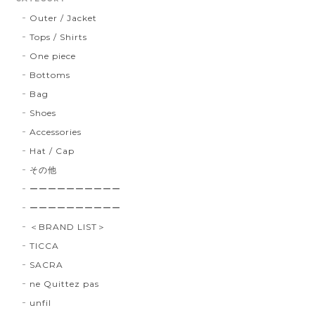
Outer / Jacket
Tops / Shirts
One piece
Bottoms
Bag
Shoes
Accessories
Hat / Cap
その他
ーーーーーーーーーー
ーーーーーーーーーー
＜BRAND LIST＞
TICCA
SACRA
ne Quittez pas
unfil