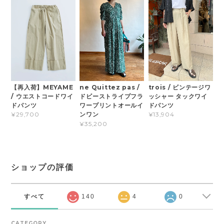
【再入荷】MEYAME
trois / ビンテージワ
ne Quittez pas /
/ ウエストコードワイ
ッシャー タックワイ
ドビーストライプフラ
ドパンツ
ドパンツ
ワープリントオールイ
ンワン
¥29,700
¥13,904
¥35,200
ショップの評価
すべて
140
4
0
CATEGORY