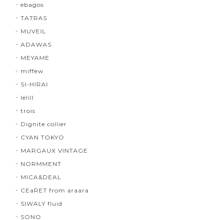
ebagos
TATRAS
MUVEIL
ADAWAS
MEYAME
miffew
SI-HIRAI
lelill
trois
Dignite collier
CYAN TOKYO
MARGAUX VINTAGE
NORMMENT
MICA&DEAL
CEaRET from araara
SIWALY fluid
SONO