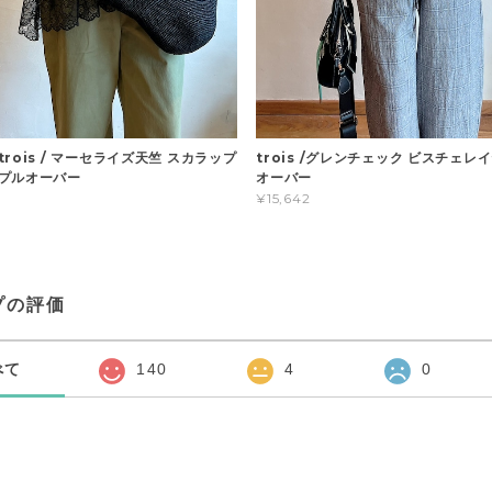
rois / マーセライズ天竺 スカラップ
trois /グレンチェック ビスチェレ
プルオーバー
オーバー
¥15,642
プの評価
べて
140
4
0