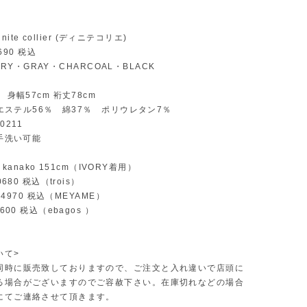
ignite collier (ディニテコリエ)
8690 税込
IVORY・GRAY・CHARCOAL・BLACK
ee
 身幅57cm 裄丈78cm
ポリエステル56％ 綿37％ ポリウレタン7％
0211
 手洗い可能
 / kanako 151cm（IVORY着用）
0680 税込（trois）
¥24970 税込（MEYAME）
600 税込（ebagos ）
いて>
同時に販売致しておりますので、ご注文と入れ違いで店頭に
る場合がございますのでご容赦下さい。在庫切れなどの場合
にてご連絡させて頂きます。