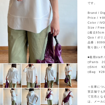
です。
Brand / D
Price / ￥
Color / 
Size / Fr
□着丈65cm
Qua / 
品番：8099
取り扱い /
■着用staff
□Pants 2
□Shirt 
□Bag ¥28
＜在庫につ
実店舗でも
て完売とな
は、メール