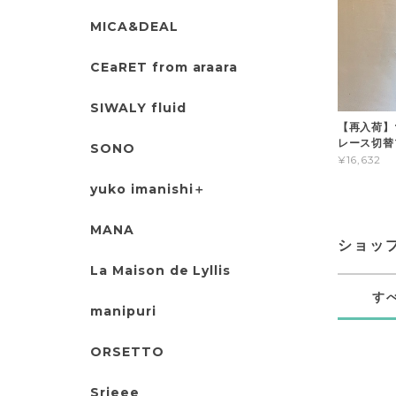
MICA&DEAL
CEaRET from araara
SIWALY fluid
【再入荷】t
レース切替
SONO
¥16,632
yuko imanishi＋
MANA
ショッ
La Maison de Lyllis
す
manipuri
ORSETTO
Srieee