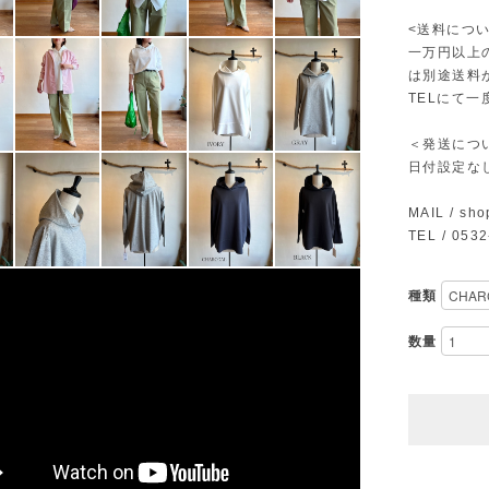
<送料につい
一万円以上
は別途送料
TELにて
＜発送につ
日付設定な
MAIL /
sho
TEL / 053
種類
数量