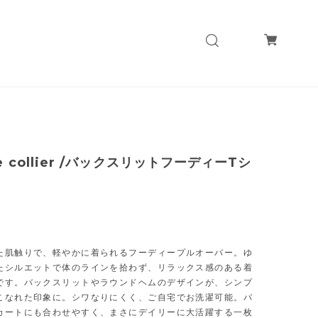
te collier /バックスリットフーディーTシ
た肌触りで、軽やかに着られるフーディープルオーバー。ゆ
たシルエットで体のラインを拾わず、リラックス感のある着
です。バックスリットやラウンドヘムのデザインが、シンプ
こなれた印象に。シワなりにくく、ご自宅でお洗濯可能。パ
カートにも合わせやすく、まさにデイリーに大活躍する一枚