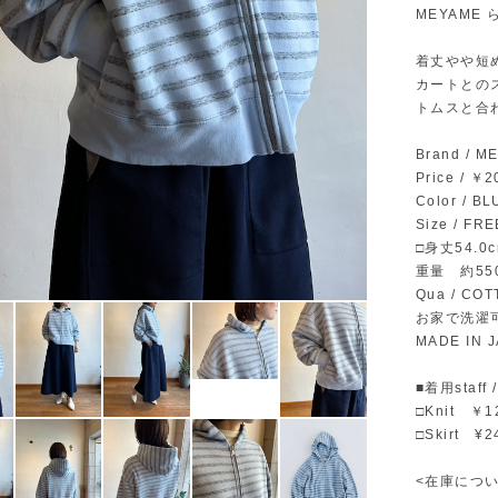
MEYAM
着丈やや短
カートとの
トムスと合
Brand / 
Price / 
Color / B
Size / FRE
□身丈54.0c
重量 約55
Qua / CO
お家で洗濯
MADE IN 
■着用staff
□Knit ￥
□Skirt ¥2
<在庫につい