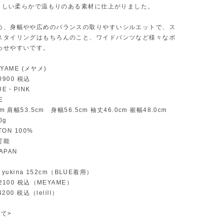
E らしい柔らかで温もりのある素材に仕上がりました。
め、身幅やや広めのバランスの取りやすいシルエットで、ス
スタイリングはもちろんのこと、ワイドパンツなど様々なボ
わせやすいです。
MEYAME (メヤメ)
￥20900 税込
LUE・PINK
E
m 肩幅53.5cm 身幅56.5cm 袖丈46.0cm 裾幅48.0cm
0g
TTON 100%
可能
JAPAN
 / yukina 152cm（BLUE着用）
12100 税込（MEYAME）
4200 税込（lelill）
て>