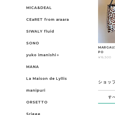
MICA&DEAL
CEaRET from araara
SIWALY fluid
SONO
MARGAU
PO
yuko imanishi＋
¥16,500
MANA
La Maison de Lyllis
ショッ
manipuri
す
ORSETTO
Srieee