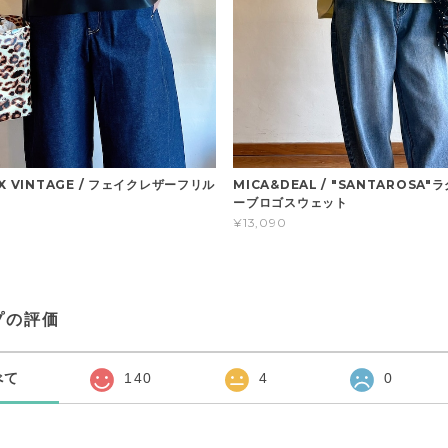
MICA&DEAL / "SANTAROSA
X VINTAGE / フェイクレザーフリル
ーブロゴスウェット
¥13,090
プの評価
べて
140
4
0