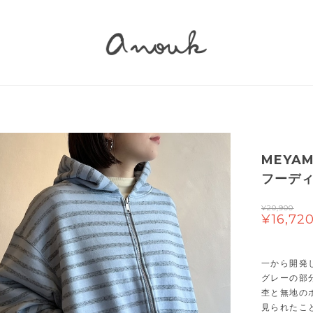
MEYA
フーデ
¥20,900
¥16,72
一から開発
グレーの部
杢と無地の
見られたこ