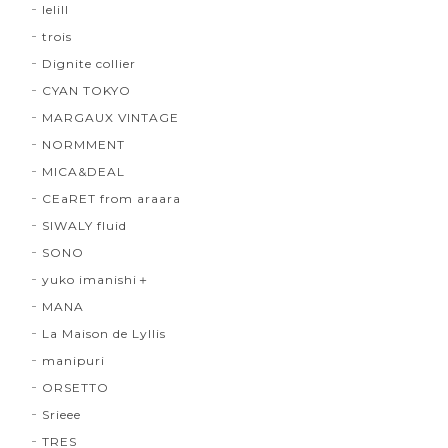
lelill
trois
Dignite collier
CYAN TOKYO
MARGAUX VINTAGE
NORMMENT
MICA&DEAL
CEaRET from araara
SIWALY fluid
SONO
yuko imanishi＋
MANA
La Maison de Lyllis
manipuri
ORSETTO
Srieee
TRES