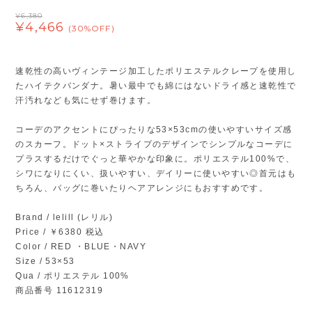
¥6,380
¥4,466
(30%OFF)
速乾性の高いヴィンテージ加工したポリエステルクレープを使用し
たハイテクバンダナ。暑い最中でも綿にはないドライ感と速乾性で
汗汚れなども気にせず巻けます。
コーデのアクセントにぴったりな53×53cmの使いやすいサイズ感
のスカーフ。ドット×ストライプのデザインでシンプルなコーデに
プラスするだけでぐっと華やかな印象に。ポリエステル100%で、
シワになりにくい、扱いやすい、デイリーに使いやすい◎首元はも
ちろん、バッグに巻いたりヘアアレンジにもおすすめです。
Brand / lelill (レリル)
Price / ￥6380 税込
Color / RED ・BLUE・NAVY
Size / 53×53
Qua / ポリエステル 100%
商品番号 11612319