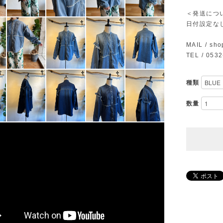
＜発送につ
日付設定な
MAIL /
sho
TEL / 053
種類
数量