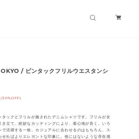
 TOKYO / ピンタックフリルウエスタンシ
(30%OFF)
ンタックとフリルが施されたデニムシャツです。フリルが女
引き立て、絶妙なカッティングにより、着心地が良く、いろ
ンで活躍する一枚。カジュアルに合わせるのはもちろん、ス
わせればよりエレガントな印象に。他にはないような存在感