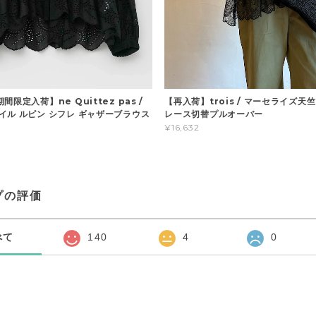
間限定入荷】ne Quittez pas /
【再入荷】trois / マーセライズ天
イル ルピン シフレ ギャザーブラウス
レース切替プルオーバー
¥16,632
プの評価
べて
140
4
0