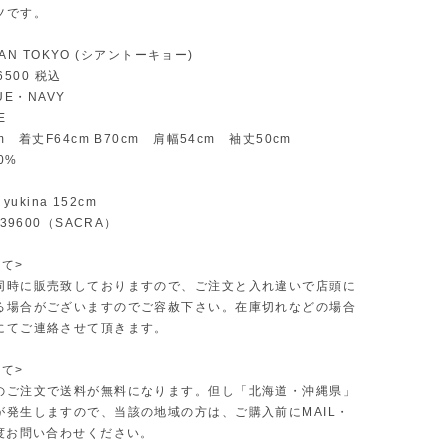
ツです。
CYAN TOKYO (シアントーキョー)
16500 税込
LUE・NAVY
E
m 着丈F64cm B70cm 肩幅54cm 袖丈50cm
00%
/ yukina 152cm
￥39600（SACRA）
て>
同時に販売致しておりますので、ご注文と入れ違いで店頭に
る場合がございますのでご容赦下さい。在庫切れなどの場合
にてご連絡させて頂きます。
て>
のご注文で送料が無料になります。但し「北海道・沖縄県」
が発生しますので、当該の地域の方は、ご購入前にMAIL・
一度お問い合わせください。