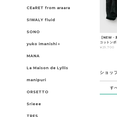
CEaRET from araara
SIWALY fluid
SONO
【NEW・期
コットンボ
yuko imanishi＋
¥29,700
MANA
La Maison de Lyllis
ショッ
manipuri
す
ORSETTO
Srieee
TRES