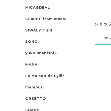
MICA&DEAL
CEaRET from araara
ショッ
SIWALY fluid
す
SONO
yuko imanishi＋
MANA
La Maison de Lyllis
manipuri
ORSETTO
Srieee