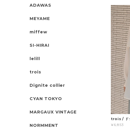
ADAWAS
MEYAME
miffew
SI-HIRAI
lelill
trois
Dignite collier
CYAN TOKYO
MARGAUX VINTAGE
trois 
¥6,853
NORMMENT