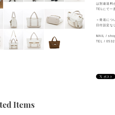
は別途送料
TELにて
＜発送につ
日付設定な
MAIL /
sho
TEL / 053
ted Items