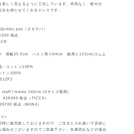
は美しく見えるように工夫しています。何気なく、軽やか
気分を持たせてくれるドレスです。
ne Quittez pas（ヌキテパ）
35200 税込
LACK
cm 肩幅35.5cm バスト周り94cm 裾周り132cm(ゴム上
生地：コットン100%
トン100%
51ZF2
 staff / maiko 160cm (Sサイズ着用)
n ¥26400 税込（TICCA）
¥29700 税込（MANA）
て>
同時に販売致しておりますので、ご注文と入れ違いで店頭に
る場合がございますのでご容赦下さい。在庫切れなどの場合