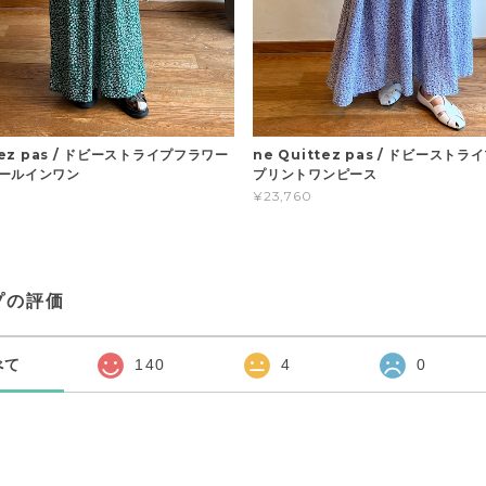
ttez pas / ドビーストライプフラワー
ne Quittez pas / ドビースト
ールインワン
プリントワンピース
¥23,760
プの評価
べて
140
4
0