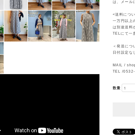
は、メール
<送料につい
一万円以上
は別途送料
TELにて
＜発送につ
日付設定な
MAIL /
sho
TEL /0532
数量