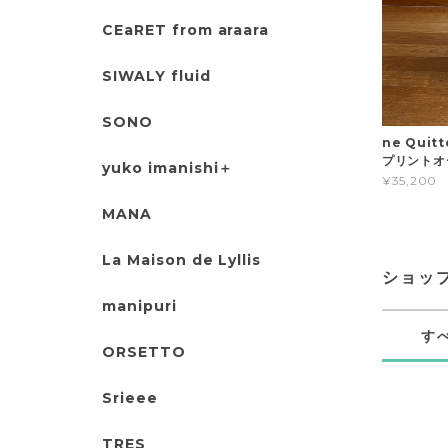
CEaRET from araara
SIWALY fluid
SONO
ne Qui
プリントオ
yuko imanishi＋
¥35,200
MANA
La Maison de Lyllis
ショッ
manipuri
す
ORSETTO
Srieee
TRES