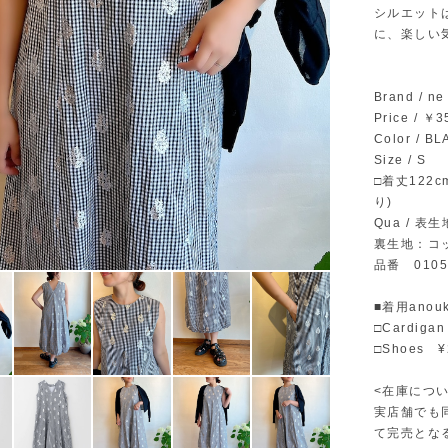
シルエット
に、楽しい
Brand / 
Price / ￥
Color / B
Size / S
□着丈122
り)
Qua / 表
裏生地：コッ
品番 0105
■着用anouk
□Cardiga
□Shoes 
<在庫につい
実店舗でも
て完売とな